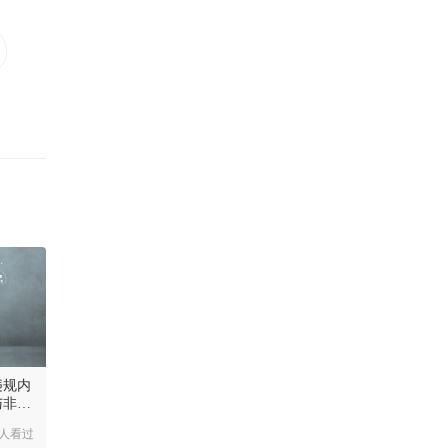
违规内
与非学
7人看过