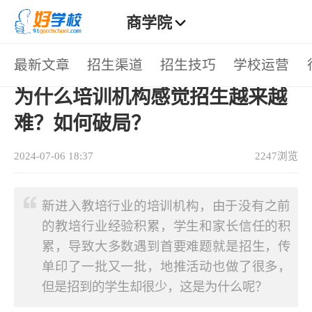
商学院
>
最新文章
招生渠道
招生技巧
学校运营
首页
招生技巧
> 正文
热门栏目
为什么培训机构感觉招生越来越
招生渠道
招生技巧
学校运营
行业动态
难？如何破局？
热门标签
2024-07-06 18:37
2247浏览
招生技巧
招生方法
教学管理
学校管理
新进入教培行业的培训机构，由于没有之前
招生方案
招生途径
教育资讯
教育趋势
的教培行业经验积累，学生和家长信任的积
累，导致大多数遇到首要难题就是招生，传
疫情招生
教育政策
招生文案
招生话术
单印了一批又一批，地推活动也做了很多，
招生活动
朋友圈招生
疫情复课
暑假招生
但是招到的学生却很少，这是为什么呢？