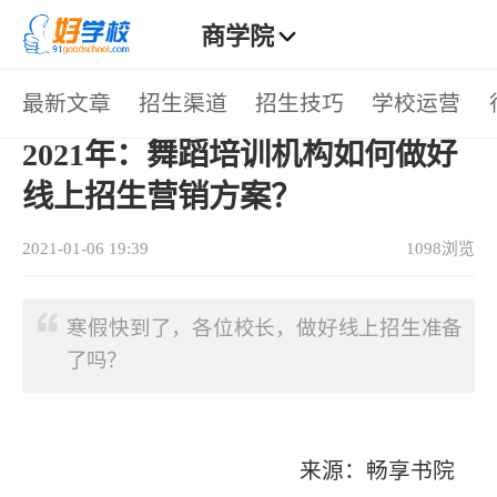
商学院
>
最新文章
招生渠道
招生技巧
学校运营
首页
招生技巧
> 正文
热门栏目
2021年：舞蹈培训机构如何做好
招生渠道
招生技巧
学校运营
行业动态
线上招生营销方案？
热门标签
2021-01-06 19:39
1098浏览
招生技巧
招生方法
教学管理
学校管理
寒假快到了，各位校长，做好线上招生准备
招生方案
招生途径
教育资讯
教育趋势
了吗？
疫情招生
教育政策
招生文案
招生话术
招生活动
朋友圈招生
疫情复课
暑假招生
来源：畅享书院