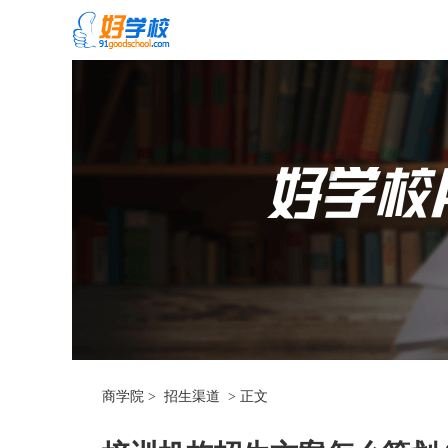
商学院
>
招生渠道
>
正文